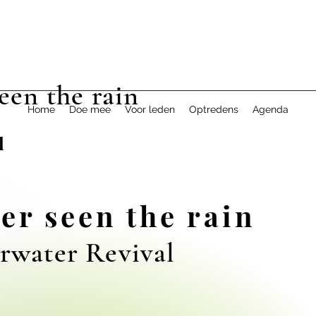
een the rain
Home
Doe mee
Voor leden
Optredens
Agenda
l
er seen the rain
rwater Revival